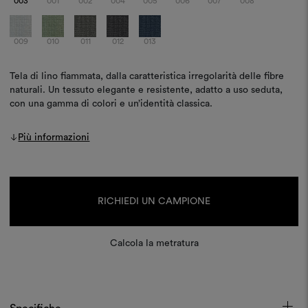
003
001
002
004
005
006
007
008
009
010
011
012
013
Tela di lino fiammata, dalla caratteristica irregolarità delle fibre
naturali. Un tessuto elegante e resistente, adatto a uso seduta,
con una gamma di colori e un’identità classica.
Più informazioni
Disponibilità
attuale:
RICHIEDI UN CAMPIONE
Calcola la metratura