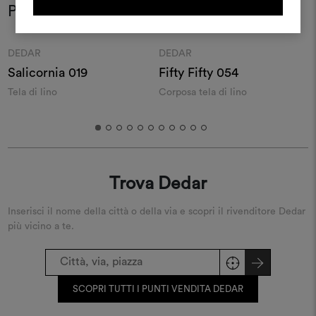
Potrebbe interessarti anche
REGISTRATI
Moodboard
Moodboard
DEDAR
DEDAR
Salicornia 019
Fifty Fifty 054
M
Tela di lino
Corposa tela di lino
M
i
Trova Dedar
Inserisci il nome della città o della via e scopri il rivenditore Dedar
più vicino a te.
SCOPRI TUTTI I PUNTI VENDITA DEDAR