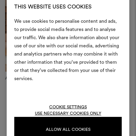
THIS WEBSITE USES COOKIES
We use cookies to personalise content and ads,
to provide social media features and to analyse
Crea 
our traffic. We also share information about your
use of our site with our social media, advertising
moodboar
and analytics partners who may combine it with
Uno strumento interattivo p
other information that you’ve provided to them
e condividere le tue idee,
or that they’ve collected from your use of their
materiali e tessuti per i tu
services.
After Club Armchair
Private Apartment
"M
Switzerland
Mo
Per creare o modifica
moodboard, effettua il 
registrati.
COOKIE SETTINGS
USE NECESSARY COOKIES ONLY
LOGIN
ALLOW ALL COOKIES