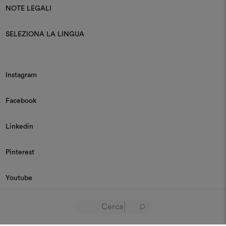
NOTE LEGALI
SELEZIONA LA LINGUA
Instagram
Facebook
Linkedin
Pinterest
Youtube
© 2026 Dedar P.IVA 03187590157