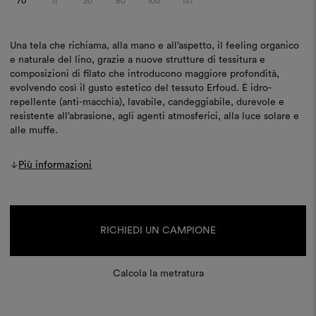
70
11
20
60
100
131
Una tela che richiama, alla mano e all’aspetto, il feeling organico
e naturale del lino, grazie a nuove strutture di tessitura e
composizioni di filato che introducono maggiore profondità,
evolvendo così il gusto estetico del tessuto Erfoud. È idro-
repellente (anti-macchia), lavabile, candeggiabile, durevole e
resistente all’abrasione, agli agenti atmosferici, alla luce solare e
alle muffe.
Più informazioni
Disponibilità
attuale:
RICHIEDI UN CAMPIONE
Calcola la metratura