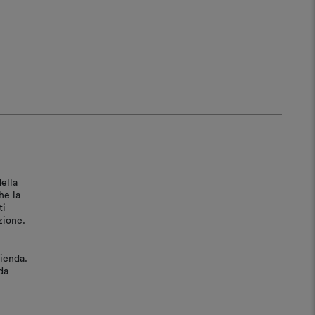
ella
he la
ti
zione.
zienda.
da