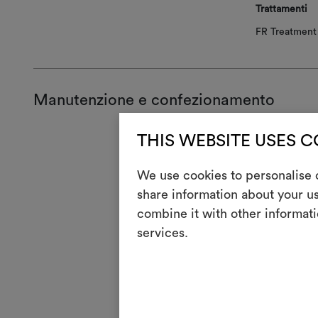
Trattamenti
FR Treatment 
Manutenzione e confezionamento
THIS WEBSITE USES 
Manute
We use cookies to personalise c
H
Stir
share information about your us
Lava
3
combine it with other informati
cari
services.
V
Non 
4
Lava
R
Non