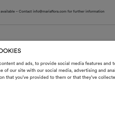
available – Contact info@mariaflora.com for further information
COOKIES
nzione/lavaggio
ontent and ads, to provide social media features and to
atura tiepida
m
e of our site with our social media, advertising and an
re a macchina a temperatura inferiore a 30°C con trattamento delicato
on that you’ve provided to them or that they’ve collecte
Uno strumento i
co; centrifuga delicato: 1/2 carico; centrifuga breve e a bassa velocità.
le tue idee, ac
centrifugare
re a macchina con temperatura inferiore a 40°C
moo
 asciugare a macchina