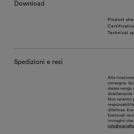
Download
Product she
Certificatio
Technical sp
Spedizioni e resi
Alla ricezione
consegna. Qual
stessa venga 
direttamente a
Non saranno p
responsabilit
difettosa. Ev
Eventuali recl
immagini che e
info@mariafl