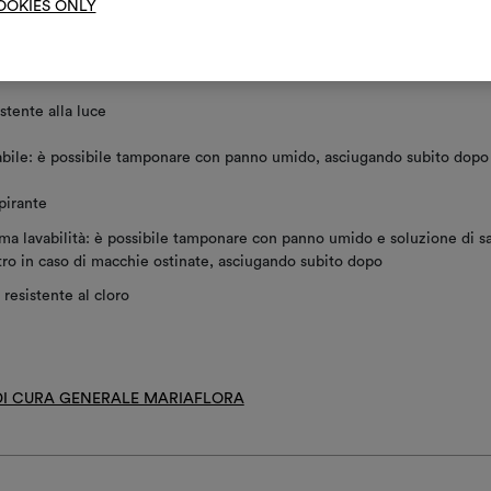
OOKIES ONLY
re in superficie con spugnetta umida e sapone neutro
ttamento antimacchia
stente alla luce
bile: è possibile tamponare con panno umido, asciugando subito dopo
pirante
ma lavabilità: è possibile tamponare con panno umido e soluzione di 
ro in caso di macchie ostinate, asciugando subito dopo
resistente al cloro
 DI CURA GENERALE MARIAFLORA