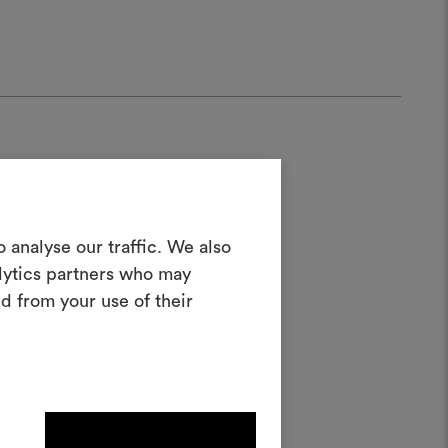
Crea una
 analyse our traffic. We also
oodboard
alytics partners who may
: 1/2
d from your use of their
nterattivo per dare vita e condividere
costando materiali e tessuti per i tuoi
progetti.
Per creare o modificare le
dboard, effettua il login o
registrati.