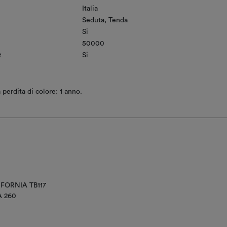
Italia
Seduta
Tenda
Si
50000
e
Si
 perdita di colore: 1 anno.
IFORNIA TB117
A 260