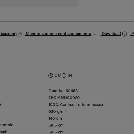
icazioni
Manutenzione e confezionamento
Download
P
CM
IN
Ciandu - 60658
TECIAND00020
e
100% Acrilico Tinto in massa
630 g/ml
140 cm
zontale
68.5 cm
icale
68.5 cm