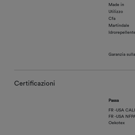
Made in
Utilizzo
Cfa
Martindale
Idrorepellent
Garanzia sulla
Certificazioni
Passa
FR -USA CAL
FR -USA NFP
Oekotex