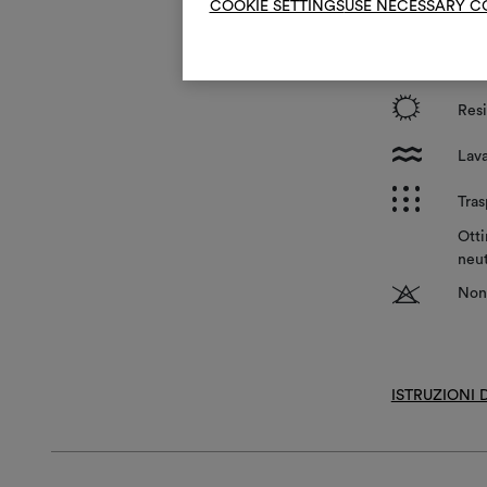
COOKIE SETTINGS
USE NECESSARY C
*
Puli
?
Tra
i
Resi
l
Lava
p
Tras
Otti
neut
T
Non 
ISTRUZIONI