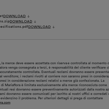
et
DOWNLOAD
ns.zip
DOWNLOAD
ecifications.pdf
DOWNLOAD
, la merce deve essere accettata con riserva e controllata al momento d
ora venga consegnata a terzi, è responsabilità del cliente verificare c
accuratamente controllata. Eventuali reclami dovranno essere presenta
l venditore; i reclami rivolti al corriere non saranno presi in considera
resi in considerazione reclami relativi a merce già confezionata. La
à di Mariaflora è limitata esclusivamente alla merce riconosciuta come
entuali resi dovranno essere preventivamente autorizzati dalla nostra a
ami dovranno essere comunicati per iscritto ai nostri uffici e corredati 
videnzino il problema. Per ulteriori dettagli si prega di contattare
ora.com