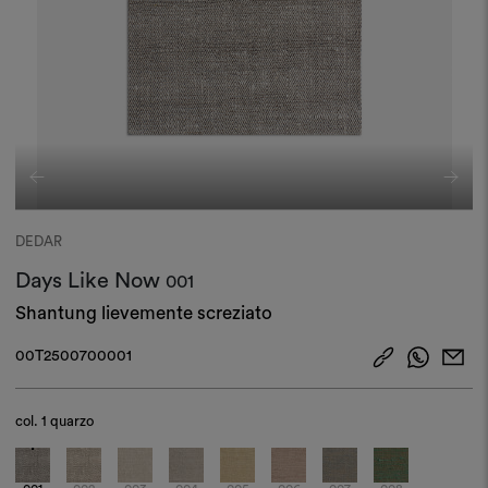
DEDAR
Days Like Now
001
Shantung lievemente screziato
00T2500700001
col.
1 quarzo