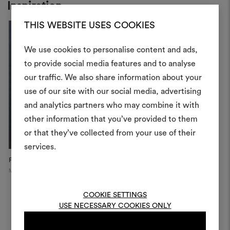
Inspiration
THIS WEBSITE USES COOKIES
We use cookies to personalise content and ads,
to provide social media features and to analyse
Crea 
our traffic. We also share information about your
use of our site with our social media, advertising
moodboar
and analytics partners who may combine it with
Uno strumento interattivo p
other information that you’ve provided to them
e condividere le tue idee,
or that they’ve collected from your use of their
materiali e tessuti per i tu
services.
Fabric-covered screen
Dedar Campaign, 2025
Per creare o modifica
Milan
moodboard, effettua il 
registrati.
COOKIE SETTINGS
USE NECESSARY COOKIES ONLY
LOGIN