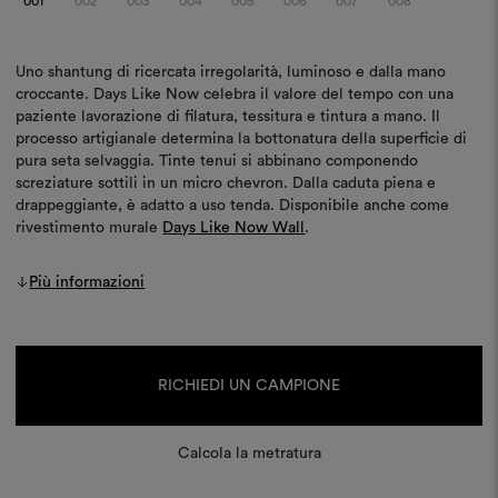
001
002
003
004
005
006
007
008
Uno shantung di ricercata irregolarità, luminoso e dalla mano
croccante. Days Like Now celebra il valore del tempo con una
paziente lavorazione di filatura, tessitura e tintura a mano. Il
processo artigianale determina la bottonatura della superficie di
pura seta selvaggia. Tinte tenui si abbinano componendo
screziature sottili in un micro chevron. Dalla caduta piena e
drappeggiante, è adatto a uso tenda. Disponibile anche come
rivestimento murale
Days Like Now Wall
.
Più informazioni
Disponibilità
attuale:
RICHIEDI UN CAMPIONE
Calcola la metratura