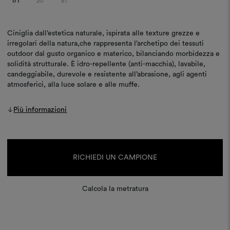
171
20
81
Ciniglia dall’estetica naturale, ispirata alle texture grezze e
irregolari della natura,che rappresenta l’archetipo dei tessuti
outdoor dal gusto organico e materico, bilanciando morbidezza e
solidità strutturale. È idro-repellente (anti-macchia), lavabile,
candeggiabile, durevole e resistente all’abrasione, agli agenti
atmosferici, alla luce solare e alle muffe.
Più informazioni
Disponibilità
attuale:
RICHIEDI UN CAMPIONE
Calcola la metratura