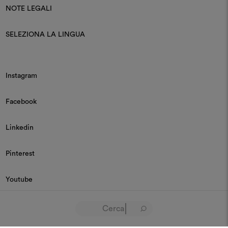
NOTE LEGALI
SELEZIONA LA LINGUA
Instagram
Facebook
Linkedin
Pinterest
Youtube
© 2026 Dedar P.IVA 03187590157