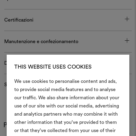
Certificazioni
Manutenzione e confezionamento
Download
THIS WEBSITE USES COOKIES
We use cookies to personalise content and ads,
Spedizioni e resi
to provide social media features and to analyse
Crea 
our traffic. We also share information about your
use of our site with our social media, advertising
moodboar
and analytics partners who may combine it with
Uno strumento interattivo p
other information that you’ve provided to them
Potrebbe interessarti anche
e condividere le tue idee,
or that they’ve collected from your use of their
materiali e tessuti per i tu