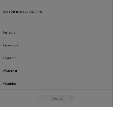
SELEZIONA LA LINGUA
Instagram
Facebook
Linkedin
Pinterest
Youtube
© 2026 Dedar P.IVA 03187590157