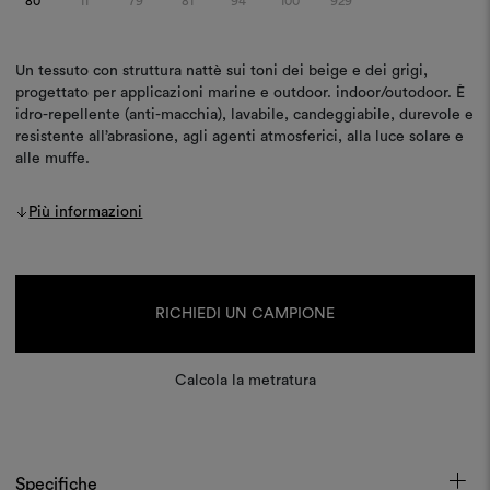
80
11
79
81
94
100
929
Un tessuto con struttura nattè sui toni dei beige e dei grigi,
progettato per applicazioni marine e outdoor. indoor/outodoor. È
idro-repellente (anti-macchia), lavabile, candeggiabile, durevole e
resistente all’abrasione, agli agenti atmosferici, alla luce solare e
alle muffe.
Più informazioni
Disponibilità
attuale:
RICHIEDI UN CAMPIONE
Calcola la metratura
Specifiche