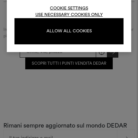
registrati.
COOKIE SETTINGS
USE NECESSARY COOKIES ONLY
Trova Dedar
LOGIN
Inserisci il nome della città o della via e scopri il rivenditore Dedar
ALLOW ALL COOKIES
più vicino a te.
REGISTRATI
SCOPRI TUTTI I PUNTI VENDITA DEDAR
Rimani sempre aggiornato sul mondo DEDAR
Indirizzo