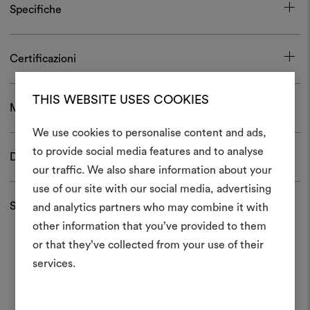
Specifiche
Certificazioni
THIS WEBSITE USES COOKIES
Manutenzione e confezionamento
We use cookies to personalise content and ads,
to provide social media features and to analyse
Download
Crea 
our traffic. We also share information about your
use of our site with our social media, advertising
moodboar
Spedizioni e resi
and analytics partners who may combine it with
Uno strumento interattivo p
other information that you’ve provided to them
e condividere le tue idee,
or that they’ve collected from your use of their
materiali e tessuti per i tu
services.
Per creare o modifica
moodboard, effettua il 