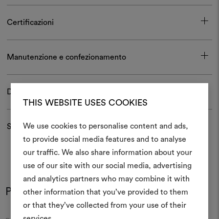
Certificazioni
Manutenzione e confezionamento
Download
THIS WEBSITE USES COOKIES
We use cookies to personalise content and ads,
Spedizioni e resi
to provide social media features and to analyse
Crea 
our traffic. We also share information about your
use of our site with our social media, advertising
moodboar
and analytics partners who may combine it with
Uno strumento interattivo p
Potrebbe interessarti anche
other information that you’ve provided to them
e condividere le tue idee,
or that they’ve collected from your use of their
materiali e tessuti per i tu
services.