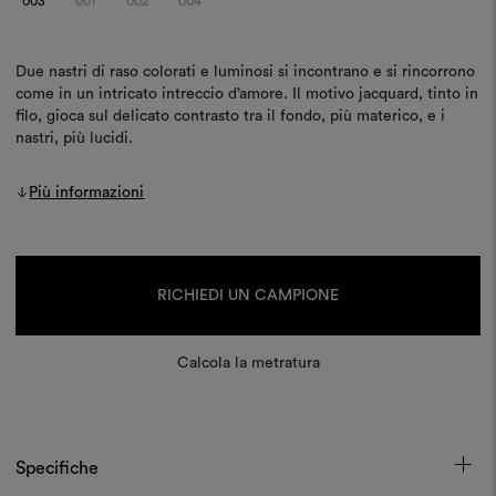
003
001
002
004
Due nastri di raso colorati e luminosi si incontrano e si rincorrono
come in un intricato intreccio d’amore. Il motivo jacquard, tinto in
filo, gioca sul delicato contrasto tra il fondo, più materico, e i
nastri, più lucidi.
Più informazioni
Disponibilità
attuale:
RICHIEDI UN CAMPIONE
Calcola la metratura
Specifiche