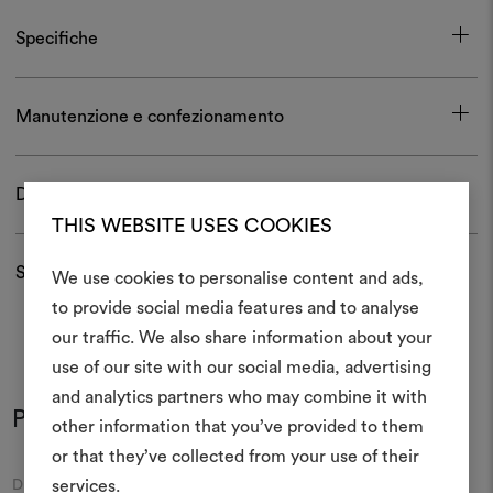
Specifiche
Manutenzione e confezionamento
Download
THIS WEBSITE USES COOKIES
Spedizioni e resi
We use cookies to personalise content and ads,
to provide social media features and to analyse
Crea 
our traffic. We also share information about your
use of our site with our social media, advertising
moodboar
and analytics partners who may combine it with
Potrebbe interessarti anche
Uno strumento interattivo p
other information that you’ve provided to them
e condividere le tue idee,
or that they’ve collected from your use of their
materiali e tessuti per i tu
Moodboard
Moodboard
services.
DEDAR
DEDAR