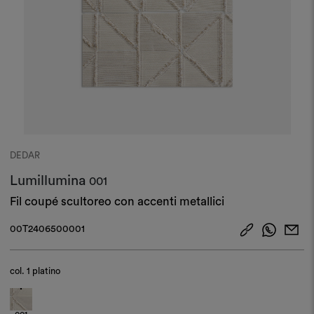
DEDAR
Lumillumina
001
Fil coupé scultoreo con accenti metallici
00T2406500001
col.
1 platino