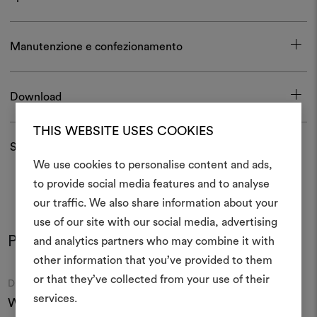
Manutenzione e confezionamento
Download
THIS WEBSITE USES COOKIES
Spedizioni e resi
We use cookies to personalise content and ads,
to provide social media features and to analyse
Crea 
our traffic. We also share information about your
use of our site with our social media, advertising
moodboar
Potrebbe interessarti anche
and analytics partners who may combine it with
Uno strumento interattivo p
other information that you’ve provided to them
e condividere le tue idee,
or that they’ve collected from your use of their
Moodboard
Moodboard
DEDAR
DEDAR
materiali e tessuti per i tu
services.
Wide Wool Etamine
Wide Wool Dandelion
L