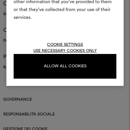
other information that you’ve provided to them
Contatti
e condividere le tue idee,
or that they’ve collected from your use of their
materiali e tessuti per i tu
Scopri come contattarci
services.
Per creare o modifica
Cura e manutenzione
moodboard, effettua il 
registrati.
Prenditi cura dei prodotti
COOKIE SETTINGS
USE NECESSARY COOKIES ONLY
Press
LOGIN
ALLOW ALL COOKIES
Resta sempre aggiornato
REGISTRATI
GOVERNANCE
RESPONSABILITÀ SOCIALE
GESTIONE DEI COOKIE