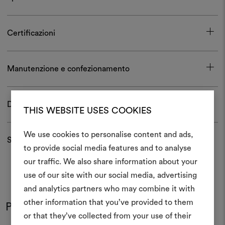
Certificazioni
Manutenzione e confezionamento
Download
THIS WEBSITE USES COOKIES
We use cookies to personalise content and ads,
Spedizioni e resi
to provide social media features and to analyse
Crea 
our traffic. We also share information about your
use of our site with our social media, advertising
moodboar
and analytics partners who may combine it with
Uno strumento interattivo p
other information that you’ve provided to them
Potrebbe interessarti anche
e condividere le tue idee,
or that they’ve collected from your use of their
materiali e tessuti per i tu