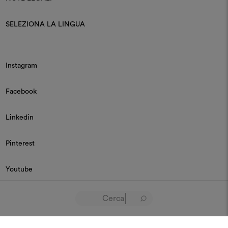
SELEZIONA LA LINGUA
Instagram
Facebook
Linkedin
Pinterest
Youtube
© 2026 Dedar P.IVA 03187590157