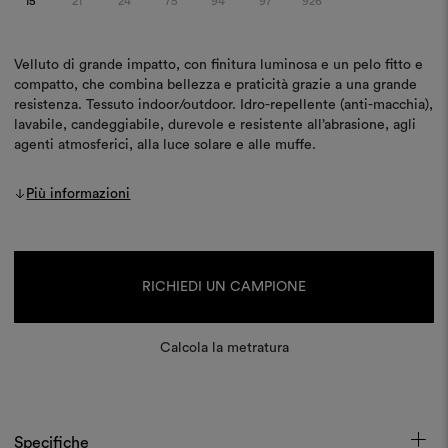
15
21
24
75
94
97
926
Velluto di grande impatto, con finitura luminosa e un pelo fitto e
compatto, che combina bellezza e praticità grazie a una grande
resistenza. Tessuto indoor/outdoor. Idro-repellente (anti-macchia),
lavabile, candeggiabile, durevole e resistente all’abrasione, agli
agenti atmosferici, alla luce solare e alle muffe.
Più informazioni
Disponibilità
attuale:
RICHIEDI UN CAMPIONE
Calcola la metratura
Specifiche