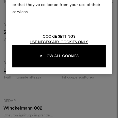
Tulle tecnologico
Leggerissimo velo ignifugo in
e condividere le tue idee,
or that they’ve collected from your use of their
grande altezza
materiali e tessuti per i tu
services.
Colori
Colori
Per creare o modifica
DEDAR
DEDAR
Moodboard
Moodboard
moodboard, effettua il 
Scintilla
001
I’m In Heaven
001
registrati.
COOKIE SETTINGS
Velo crochet metallico
Candido ricamo su lana
USE NECESSARY COOKIES ONLY
finissima
Colori
Colori
LOGIN
ALLOW ALL COOKIES
DEDAR
DEDAR
Moodboard
Moodboard
Laetitia
002
Nevicava
002
REGISTRATI
Twill in grande altezza
Fil coupé scultoreo
Colori
DEDAR
Moodboard
Winckelmann
002
Chevron ignifugo in grande