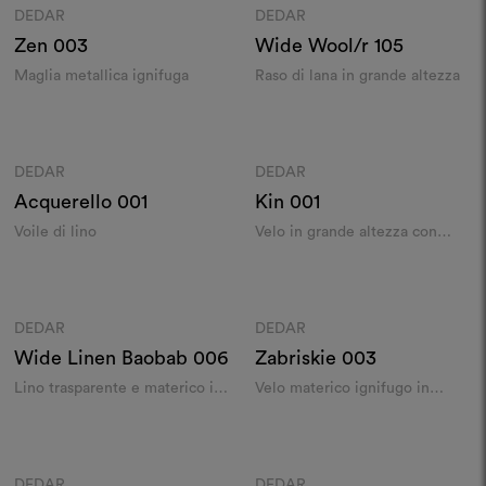
DEDAR
DEDAR
Moodboard
Moodboard
Zen
003
Wide Wool/r
105
Maglia metallica ignifuga
Raso di lana in grande altezza
Colori
Colori
DEDAR
DEDAR
Moodboard
Moodboard
Acquerello
001
Kin
001
Voile di lino
Velo in grande altezza con
bagliori metallici
Colori
Colori
DEDAR
DEDAR
Moodboard
Moodboard
Wide Linen Baobab
006
Zabriskie
003
Lino trasparente e materico in
Velo materico ignifugo in
grande altezza
grande altezza
Colori
Colori
DEDAR
DEDAR
Moodboard
Moodboard