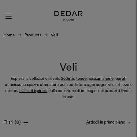
Home
Products
Veli
Veli
Esplora la collezione di veli.
Sedute
,
tende
,
passamanerie
,
pareti
definiscono spazi e atmosfere per soddisfare ogni esigenza di utilizzo e
design.
Lasciati ispirare
dalla collezione di immagini dei prodotti Dedar
in uso.
Filtri
(0)
Colori
Colori