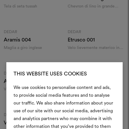
Darcy
009
Tela di seta tussah
Chevron di lino in grande
altezza
Colori
Colori
DEDAR
DEDAR
Moodboard
Moodboard
Aramis
004
Etrusco
001
Maglia a giro inglese
Velo lievemente materico in
grande altezza
Colori
Colori
THIS WEBSITE USES COOKIES
DEDAR
DEDAR
Moodboard
Moodboard
Anna
104
Chintz Nature
011
We use cookies to personalise content and ads,
Velo ignifugo
Chintz in lino
to provide social media features and to analyse
Crea 
Colori
Colori
our traffic. We also share information about your
use of our site with our social media, advertising
moodboar
DEDAR
DEDAR
Moodboard
Moodboard
and analytics partners who may combine it with
Volare
011
Lisboa
001
Uno strumento interattivo p
other information that you’ve provided to them