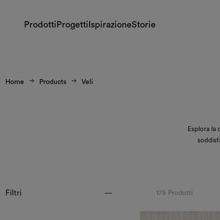
Prodotti
Progetti
Ispirazione
Storie
Home
Products
Veli
Esplora la c
soddisfa
Filtri
175 Prodotti