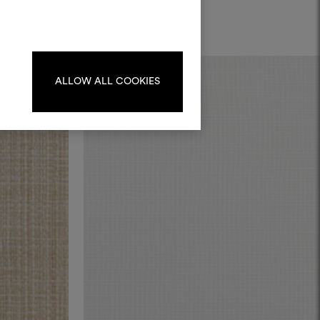
progetti.
Per creare o modificare le
dboard, effettua il login o
registrati.
ALLOW ALL COOKIES
LOGIN
REGISTRATI