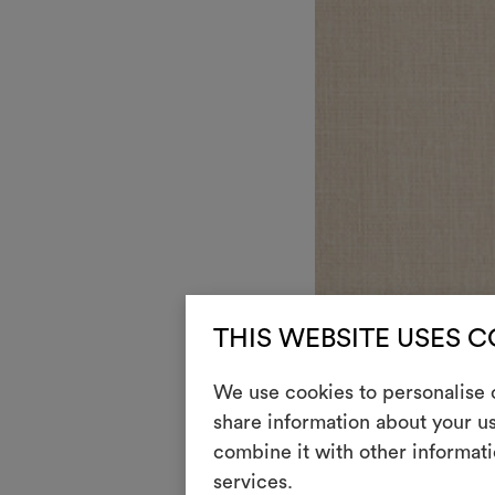
THIS WEBSITE USES 
We use cookies to personalise c
DEDAR
share information about your us
Gabor
002
combine it with other informati
Tela di seta matka
services.