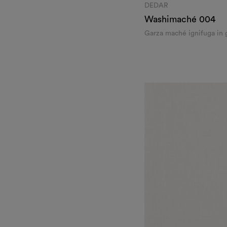
DEDAR
Washimaché
004
Garza maché ignifuga in 