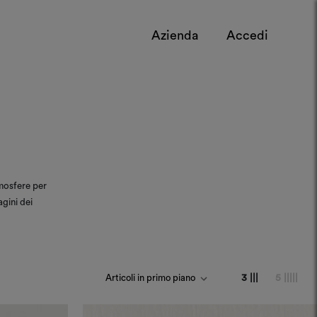
Azienda
Accedi
mosfere per
gini dei
3 |||
5 |||||