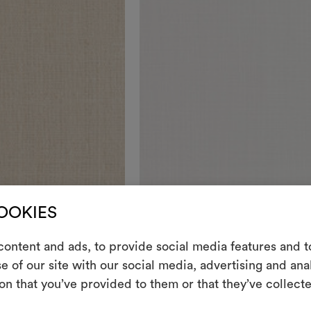
COOKIES
Colori
ontent and ads, to provide social media features and to
m
DEDAR
e of our site with our social media, advertising and an
Timothée
001
on that you’ve provided to them or that they’ve collecte
Uno strumento i
Velo sablé luminoso in grande altezza
le tue idee, ac