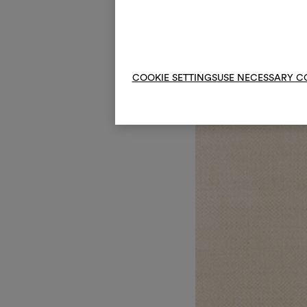
COOKIE SETTINGS
USE NECESSARY C