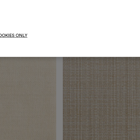
moo
OOKIES ONLY