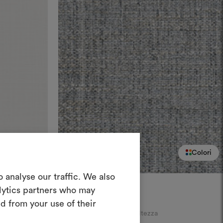
Colori
Colori
Crea una
 analyse our traffic. We also
oodboard
DEDAR
alytics partners who may
Trocadero
002
d from your use of their
nterattivo per dare vita e condividere
Velo mélange in grande altezza
costando materiali e tessuti per i tuoi