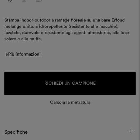
70
20
220
Stampa indoor-outdoor a ramage floreale su una base Erfoud
melange unita. È idrorepellente (resistente alle macchie),
lavabile, durevole e resistente agli agenti atmosferici, alla luce
solare e alla muffa.
Più informazioni
Disponibilità
attuale:
RICHIEDI UN CAMPIONE
Calcola la metratura
Specifiche