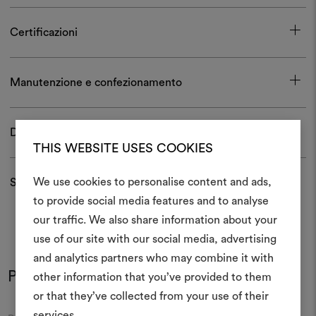
Certificazioni
Manutenzione e confezionamento
Download
THIS WEBSITE USES COOKIES
We use cookies to personalise content and ads,
Spedizioni e resi
to provide social media features and to analyse
Crea 
our traffic. We also share information about your
use of our site with our social media, advertising
moodboar
and analytics partners who may combine it with
Uno strumento interattivo p
Potrebbe interessarti anche
other information that you’ve provided to them
e condividere le tue idee,
or that they’ve collected from your use of their
materiali e tessuti per i tu
services.