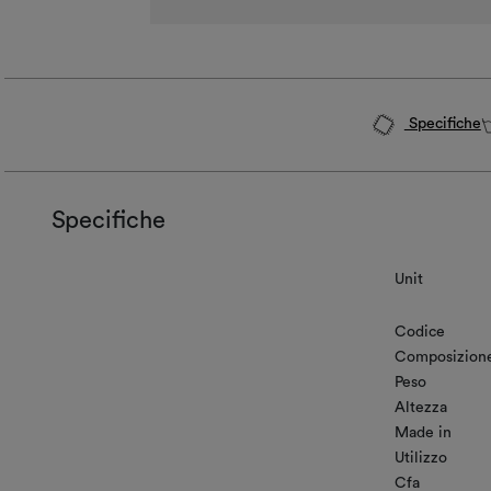
Specifiche
Specifiche
Unit
Codice
Composizion
Peso
Altezza
Made in
Utilizzo
Cfa