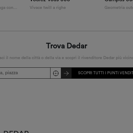
fuga con
Vivace twill a righe
Geometria out
Trova Dedar
sci il nome della città o della via e scopri il rivenditore Dedar più vicin
SCOPRI TUTTI I PUNTI VEND