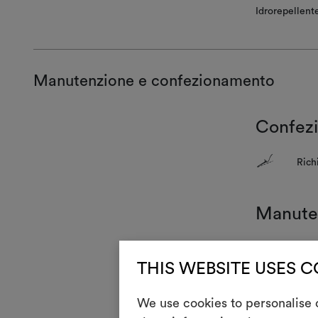
Idrorepellent
Manutenzione e confezionamento
Confez
+
Rich
Manute
1
Non
THIS WEBSITE USES 
T
Non 
We use cookies to personalise c
H
Stir