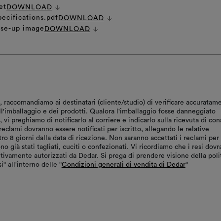
et
DOWNLOAD
pecifications.pdf
DOWNLOAD
ose-up image
DOWNLOAD
, raccomandiamo ai destinatari (cliente/studio) di verificare accuratam
ll'imballaggio e dei prodotti. Qualora l'imballaggio fosse danneggiato
vi preghiamo di notificarlo al corriere e indicarlo sulla ricevuta di co
reclami dovranno essere notificati per iscritto, allegando le relative
tro 8 giorni dalla data di ricezione. Non saranno accettati i reclami per
ono già stati tagliati, cuciti o confezionati. Vi ricordiamo che i resi dov
tivamente autorizzati da Dedar. Si prega di prendere visione della poli
i" all'interno delle "
Condizioni generali di vendita di Dedar
"