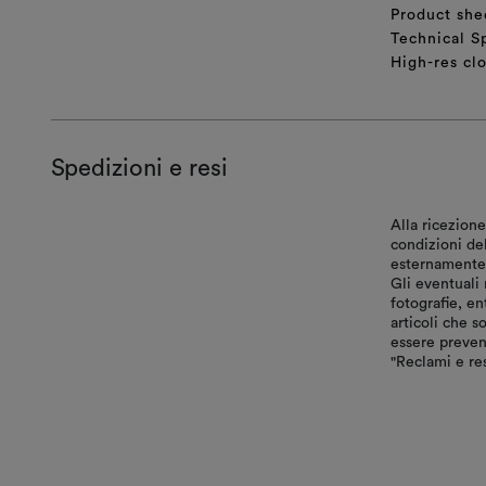
Product she
Technical S
High-res cl
Spedizioni e resi
Alla ricezione
condizioni de
esternamente, 
Gli eventuali 
fotografie, en
articoli che s
essere preven
"Reclami e res