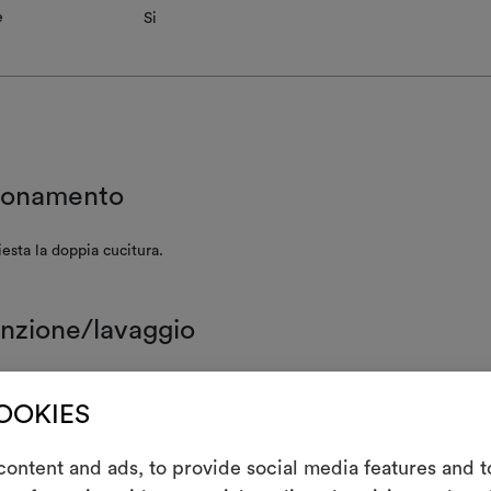
e
Si
ionamento
iesta la doppia cucitura.
nzione/lavaggio
 lavare ad acqua
COOKIES
resistente al cloro
ontent and ads, to provide social media features and to
atura tiepida