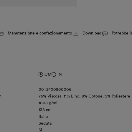
Manutenzione e confezionamento
Download
Potrebbe in
CM
IN
00T2400800006
e
76% Viscosa
11% Lino
8% Cotone
5% Poliestere
1008 g/ml
138 cm
Italia
Seduta
Si