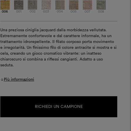
006
001
002
003
004
005
007
008
Una preziosa ciniglia jacquard dalla morbidezza vellutata.
Estremamente confortevole e dal carattere informale, ha un
trattamento idrorepellente. Il filato corposo porta movimento
e irregolarità. Un finissimo filo di colore antracite si mostra e si
cela, creando un gioco cromatico vibrante: un inatteso
chiaroscuro si combina a riflessi cangianti. Adatto a uso
seduta.
Più informazioni
Disponibilità
attuale:
RICHIEDI UN CAMPIONE