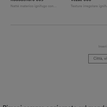
Natté materico ignifugo con
Texture irregolare igni
multiple cromie
multiple cromie
Inseri