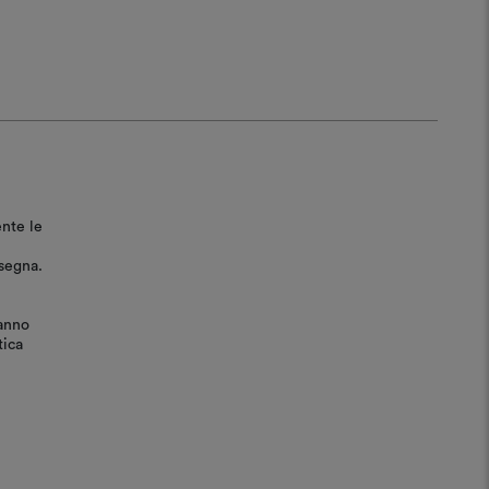
ente le
nsegna.
ranno
tica