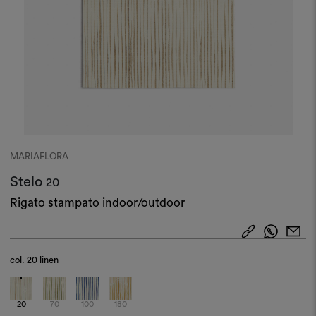
MARIAFLORA
Stelo
20
Rigato stampato indoor/outdoor
col.
20 linen
20
70
100
180