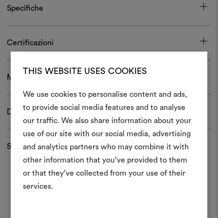
Specifiche
Certificazioni
THIS WEBSITE USES COOKIES
Manutenzione e confezionamento
We use cookies to personalise content and ads,
to provide social media features and to analyse
Download
Crea 
our traffic. We also share information about your
use of our site with our social media, advertising
moodboar
Spedizioni e resi
and analytics partners who may combine it with
Uno strumento interattivo p
other information that you’ve provided to them
e condividere le tue idee,
or that they’ve collected from your use of their
materiali e tessuti per i tu
services.
Per creare o modifica
moodboard, effettua il 