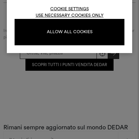
registrati.
COOKIE SETTINGS
USE NECESSARY COOKIES ONLY
Trova Dedar
LOGIN
Inserisci il nome della città o della via e scopri il rivenditore Dedar
ALLOW ALL COOKIES
più vicino a te.
REGISTRATI
SCOPRI TUTTI I PUNTI VENDITA DEDAR
Rimani sempre aggiornato sul mondo DEDAR
Indirizzo