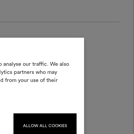
Crea una
 analyse our traffic. We also
oodboard
alytics partners who may
: 1/2
d from your use of their
nterattivo per dare vita e condividere
costando materiali e tessuti per i tuoi
progetti.
Per creare o modificare le
dboard, effettua il login o
registrati.
ALLOW ALL COOKIES