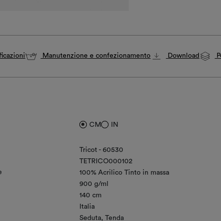
icazioni
Manutenzione e confezionamento
Download
P
CM
IN
Tricot - 60530
TETRICO000102
e
100% Acrilico Tinto in massa
900 g/ml
140 cm
Italia
Seduta
Tenda