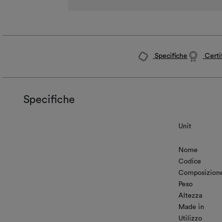
Specifiche
Certif
Specifiche
Unit
Nome
Codice
Composizion
Peso
Altezza
Made in
Utilizzo