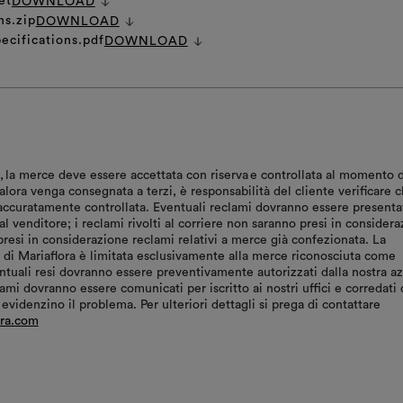
et
DOWNLOAD
ns.zip
DOWNLOAD
ecifications.pdf
DOWNLOAD
, la merce deve essere accettata con riserva e controllata al momento d
ora venga consegnata a terzi, è responsabilità del cliente verificare c
accuratamente controllata. Eventuali reclami dovranno essere presenta
l venditore; i reclami rivolti al corriere non saranno presi in considera
resi in considerazione reclami relativi a merce già confezionata. La
à di Mariaflora è limitata esclusivamente alla merce riconosciuta come
entuali resi dovranno essere preventivamente autorizzati dalla nostra a
ami dovranno essere comunicati per iscritto ai nostri uffici e corredati 
videnzino il problema. Per ulteriori dettagli si prega di contattare
ora.com