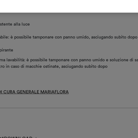
ttamento antimacchia
stente alla luce
bile: è possibile tamponare con panno umido, asciugando subito dopo
pirante
ma lavabilità: è possibile tamponare con panno umido e soluzione di 
ro in caso di macchie ostinate, asciugando subito dopo
 DI CURA GENERALE MARIAFLORA