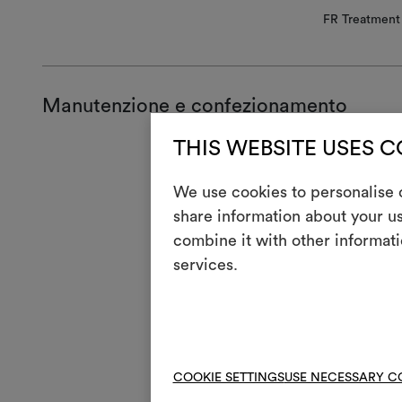
FR Treatment 
Manutenzione e confezionamento
THIS WEBSITE USES 
Manute
We use cookies to personalise c
H
Stir
share information about your us
Lava
combine it with other informati
3
cari
services.
V
Non 
4
Lava
R
Non
COOKIE SETTINGS
USE NECESSARY C
*
Puli