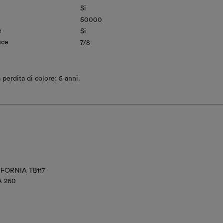
Si
50000
e
Si
uce
7/8
 perdita di colore: 5 anni.
IFORNIA TB117
A 260