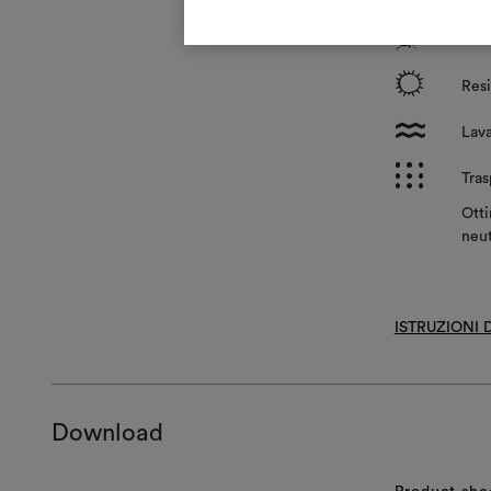
?
Tra
i
Resi
l
Lava
p
Tras
Otti
neut
ISTRUZIONI
Download