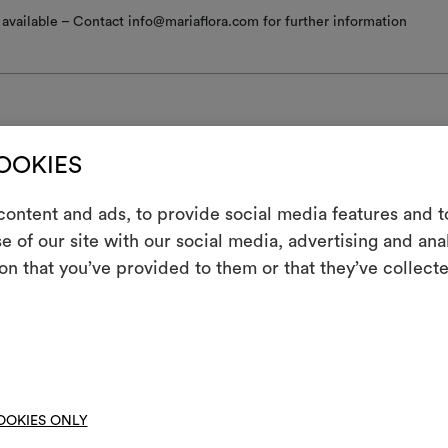
available – Contact info@mariaflora.com for further information
COOKIES
nzione/lavaggio
ontent and ads, to provide social media features and to
m
atura tiepida
e of our site with our social media, advertising and an
re a macchina a temperatura inferiore a 30°C con trattamento delicato
on that you’ve provided to them or that they’ve collecte
Uno strumento i
co; centrifuga delicato: 1/2 carico; centrifuga breve e a bassa velocità.
le tue idee, ac
centrifugare
re a macchina con temperatura inferiore a 40°C
moo
 asciugare a macchina
OOKIES ONLY
re in superficie con spugnetta umida e sapone neutro