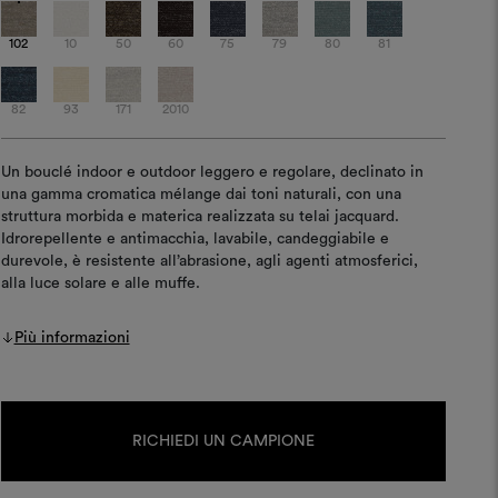
102
10
50
60
75
79
80
81
82
93
171
2010
Un bouclé indoor e outdoor leggero e regolare, declinato in
una gamma cromatica mélange dai toni naturali, con una
struttura morbida e materica realizzata su telai jacquard.
Idrorepellente e antimacchia, lavabile, candeggiabile e
durevole, è resistente all’abrasione, agli agenti atmosferici,
alla luce solare e alle muffe.
Più informazioni
Disponibilità
attuale:
RICHIEDI UN CAMPIONE