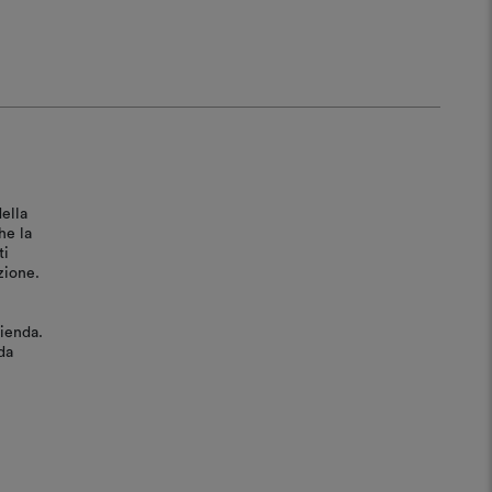
ella
he la
ti
zione.
zienda.
da