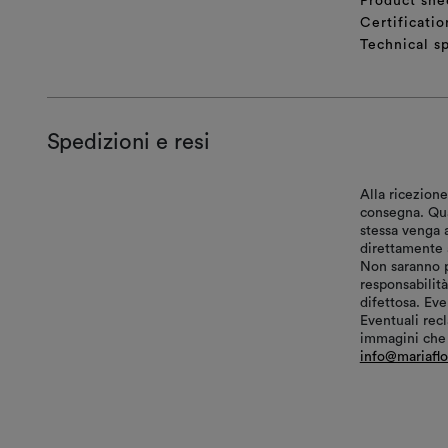
Product she
Certificatio
Technical sp
Spedizioni e resi
Alla ricezione
consegna. Qual
stessa venga 
direttamente a
Non saranno p
responsabilit
difettosa. Ev
Eventuali recl
immagini che e
info@mariafl