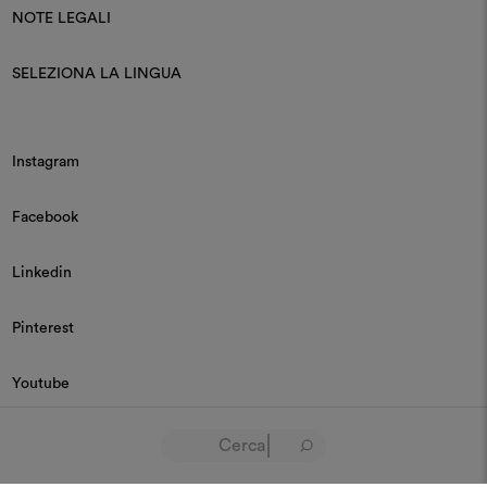
NOTE LEGALI
SELEZIONA LA LINGUA
Instagram
Facebook
Linkedin
Pinterest
Youtube
© 2026 Dedar P.IVA 03187590157