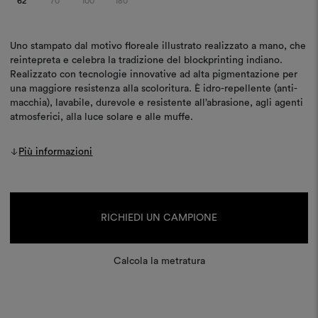
62
70
100
180
Uno stampato dal motivo floreale illustrato realizzato a mano, che
reintepreta e celebra la tradizione del blockprinting indiano.
Realizzato con tecnologie innovative ad alta pigmentazione per
una maggiore resistenza alla scoloritura. È idro-repellente (anti-
macchia), lavabile, durevole e resistente all’abrasione, agli agenti
atmosferici, alla luce solare e alle muffe.
Più informazioni
Disponibilità
attuale:
RICHIEDI UN CAMPIONE
Calcola la metratura