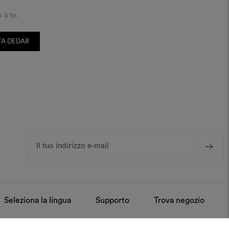
o a te.
ITA DEDAR
Indirizzo
e-
mail
Seleziona la lingua
Supporto
Trova negozio