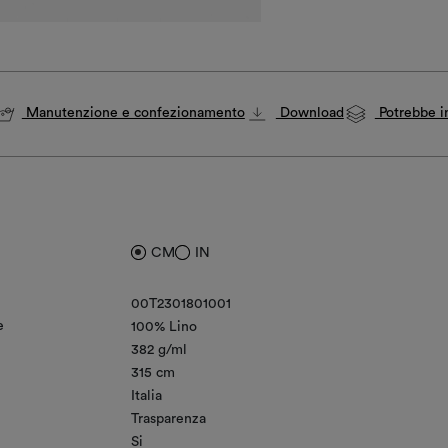
Manutenzione e confezionamento
Download
Potrebbe in
CM
IN
00T2301801001
e
100% Lino
382 g/ml
315 cm
Italia
Trasparenza
Si