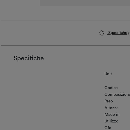
Specifiche
Specifiche
Unit
Codice
Composizion
Peso
Altezza
Made in
Utilizzo
Cfa