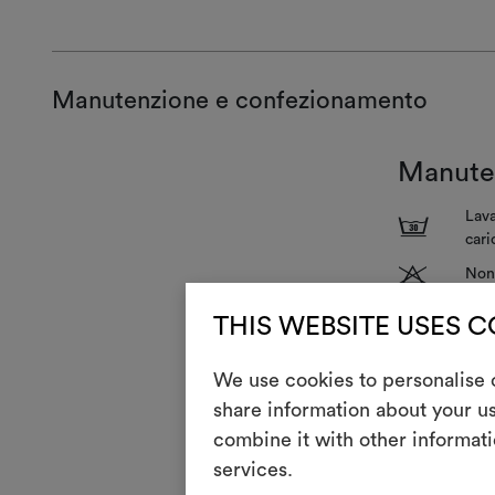
Manutenzione e confezionamento
Manute
Lava
3
cari
T
Non 
H
Stir
THIS WEBSITE USES 
Puli
P
We use cookies to personalise c
azio
V
share information about your us
Non 
combine it with other informati
R
Non
services.