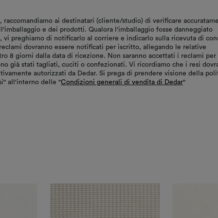
, raccomandiamo ai destinatari (cliente/studio) di verificare accuratam
ll'imballaggio e dei prodotti. Qualora l'imballaggio fosse danneggiato
vi preghiamo di notificarlo al corriere e indicarlo sulla ricevuta di co
reclami dovranno essere notificati per iscritto, allegando le relative
tro 8 giorni dalla data di ricezione. Non saranno accettati i reclami per
ono già stati tagliati, cuciti o confezionati. Vi ricordiamo che i resi dov
tivamente autorizzati da Dedar. Si prega di prendere visione della poli
i" all'interno delle "
Condizioni generali di vendita di Dedar
"