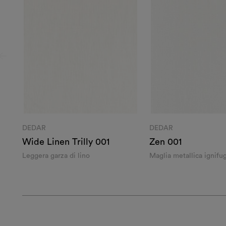
DEDAR
DEDAR
Wide Linen Trilly 001
Zen 001
Leggera garza di lino
Maglia metallica ignifu