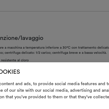
nzione/lavaggio
re a macchina a temperatura inferiore a 30°C con trattamento delicato
co; centrifuga delicato: 1/2 carico; centrifuga breve e a bassa velocità.
resistente al cloro
atura tiepida
COOKIES
re a secco con percloroetilene e trielina, senza aggiunta di acqua, con
ontent and ads, to provide social media features and to
ne meccanica e temperatura ridotte
m
e of our site with our social media, advertising and an
centrifugare
on that you’ve provided to them or that they’ve collecte
Uno strumento i
 asciugare a macchina
le tue idee, ac