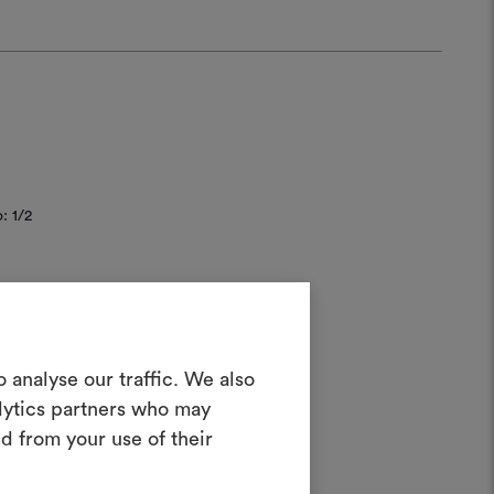
: 1/2
Crea una
 analyse our traffic. We also
oodboard
alytics partners who may
d from your use of their
nterattivo per dare vita e condividere
costando materiali e tessuti per i tuoi
progetti.