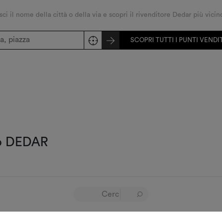
sci il nome della città o della via e scopri il rivenditore Dedar più vicin
SCOPRI TUTTI I PUNTI VEND
do DEDAR