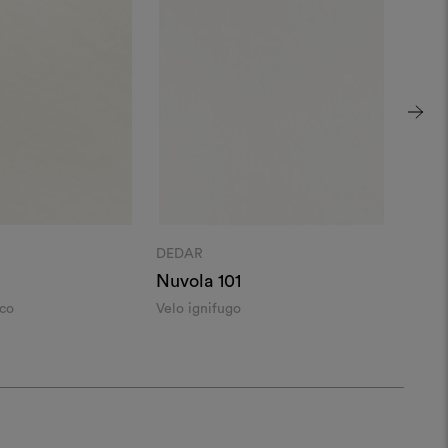
DEDAR
DEDA
Nuvola 101
Wide
ico
Velo ignifugo
Legge