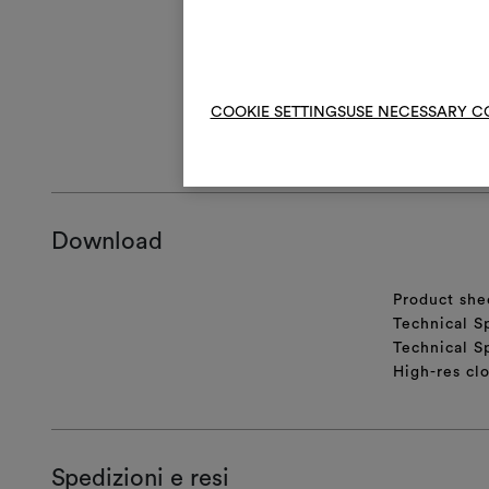
Z
Sten
COOKIE SETTINGS
USE NECESSARY C
ISTRUZIONI 
Download
Product she
Technical S
Technical S
High-res cl
Spedizioni e resi