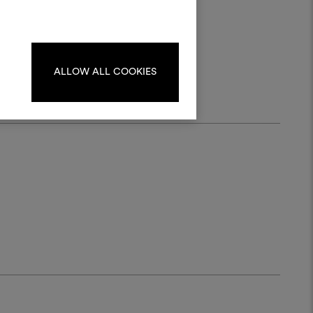
Per creare o modificare le
dboard, effettua il login o
registrati.
ALLOW ALL COOKIES
LOGIN
REGISTRATI