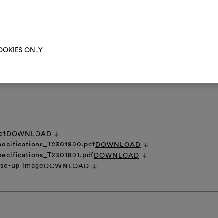
dere verticale
moo
OOKIES ONLY
DI CURA GENERALE
et
DOWNLOAD
pecifications_T2301800.pdf
DOWNLOAD
pecifications_T2301801.pdf
DOWNLOAD
ose-up image
DOWNLOAD