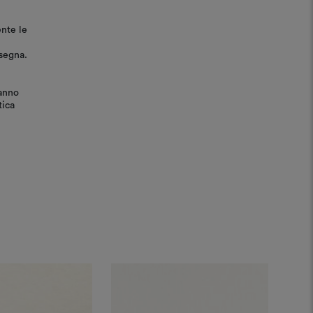
ente le
nsegna.
ranno
tica