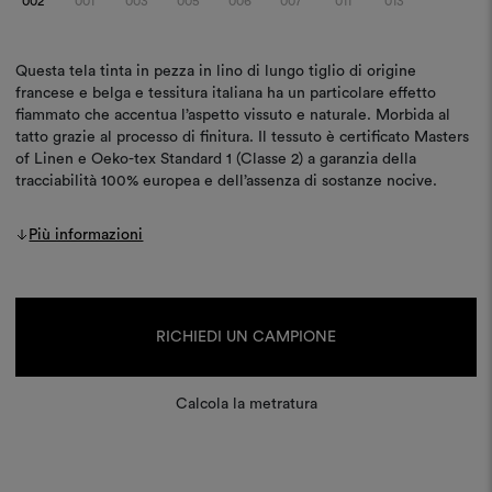
002
001
003
005
006
007
011
013
Questa tela tinta in pezza in lino di lungo tiglio di origine
francese e belga e tessitura italiana ha un particolare effetto
fiammato che accentua l’aspetto vissuto e naturale. Morbida al
tatto grazie al processo di finitura. Il tessuto è certificato Masters
of Linen e Oeko-tex Standard 1 (Classe 2) a garanzia della
tracciabilità 100% europea e dell’assenza di sostanze nocive.
Più informazioni
Disponibilità
attuale:
RICHIEDI UN CAMPIONE
Calcola la metratura