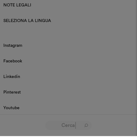
NOTE LEGALI
SELEZIONA LA LINGUA
Instagram
Facebook
Linkedin
Pinterest
Youtube
© 2026 Dedar P.IVA 03187590157