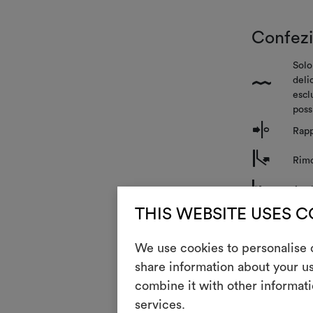
Confez
Solo
deli
{
escl
poss
o
Rapp
m
Rimo
n
Appl
THIS WEBSITE USES 
Manute
We use cookies to personalise c
share information about your us
i
Resi
combine it with other informati
services.