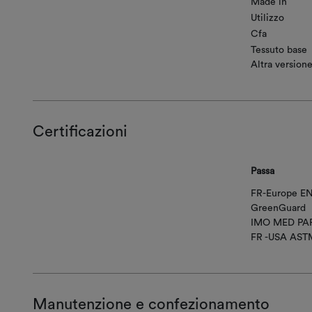
Made in
Utilizzo
Cfa
Tessuto base
Altra version
Certificazioni
Passa
FR-Europe EN
GreenGuard
IMO MED PAR
FR -USA AST
Manutenzione e confezionamento