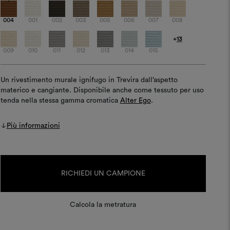
004
001
002
003
005
006
007
008
+
13
009
010
011
012
013
014
015
Un rivestimento murale ignifugo in Trevira dall’aspetto
materico e cangiante. Disponibile anche come tessuto per uso
tenda nella stessa gamma cromatica
Alter Ego
.
Più informazioni
Disponibilità
attuale:
RICHIEDI UN CAMPIONE
Calcola la metratura