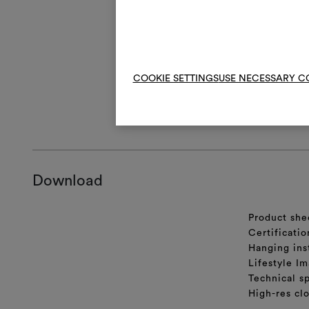
Per i colori 0
alternato per 
rivestimento m
irregolarità n
intrinseche s
COOKIE SETTINGS
USE NECESSARY C
allineamento de
ISTRUZIONI 
Download
Product she
Certificatio
Hanging ins
Lifestyle Im
Technical sp
High-res cl