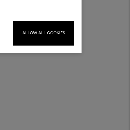
progetti.
nto
to
Per creare o modificare le
e
dboard, effettua il login o
registrati.
tto
ALLOW ALL COOKIES
LOGIN
REGISTRATI