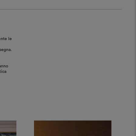
ente le
nsegna.
ranno
tica