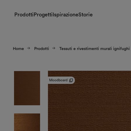
Prodotti
Progetti
Ispirazione
Storie
Home
Prodotti
Tessuti e rivestimenti murali ignifughi
Moodboard