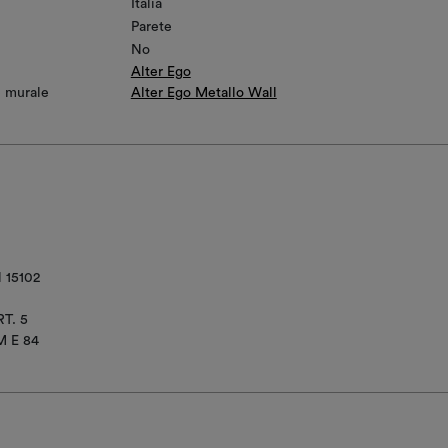
Italia
Parete
No
Alter Ego
e murale
Alter Ego Metallo Wall
 15102
T. 5
M E 84