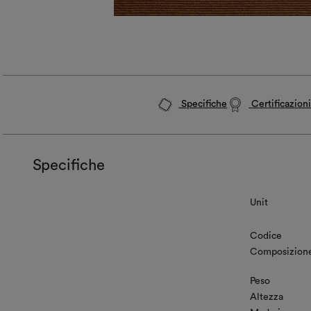
Specifiche
Certificazion
Specifiche
Unit
Codice
Composizion
Peso
Altezza