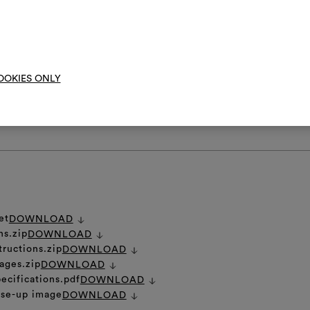
02, 003, 016, 020, 021, 027, è consigliata la posa dei teli con orientame
evitare il cambiamento di tono in prossimità della giunta dei teli. Ques
urale tessile, risultato di un processo artigianale, presenta variazioni 
moo
el colore e nell'ortogonalità tra trama e ordito. Queste caratteristiche
ono parte della natura preziosa del prodotto e non consentono un perfe
OOKIES ONLY
lle striature tra i teli accostati.
DI CURA GENERALE
et
DOWNLOAD
ns.zip
DOWNLOAD
tructions.zip
DOWNLOAD
ages.zip
DOWNLOAD
ecifications.pdf
DOWNLOAD
ose-up image
DOWNLOAD