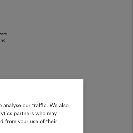
zare
eno
Crea una
 analyse our traffic. We also
oodboard
alytics partners who may
d from your use of their
nterattivo per dare vita e condividere
costando materiali e tessuti per i tuoi