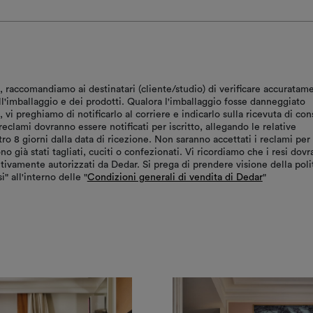
, raccomandiamo ai destinatari (cliente/studio) di verificare accuratam
ll'imballaggio e dei prodotti. Qualora l'imballaggio fosse danneggiato
vi preghiamo di notificarlo al corriere e indicarlo sulla ricevuta di co
reclami dovranno essere notificati per iscritto, allegando le relative
tro 8 giorni dalla data di ricezione. Non saranno accettati i reclami per
ono già stati tagliati, cuciti o confezionati. Vi ricordiamo che i resi dov
tivamente autorizzati da Dedar. Si prega di prendere visione della poli
i" all'interno delle "
Condizioni generali di vendita di Dedar
"