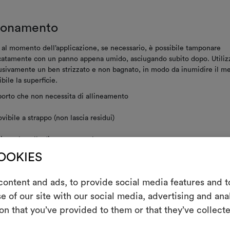
ionamento
 al momento dell’applicazione, se necessario, è possibile tamponare
catamente con un panno appena umido, asciugando subito dopo. Utiliz
usivamente un ben strizzato e non bagnato, in modo da inumidire il m
ibile la superficie.
orto che non necessita di allineamento
vibile a strappo (non lascia residui)
icare la colla direttamente al muro
COOKIES
nzione/lavaggio
ontent and ads, to provide social media features and to
m
e of our site with our social media, advertising and an
stente alla luce
on that you’ve provided to them or that they’ve collecte
Uno strumento i
le tue idee, ac