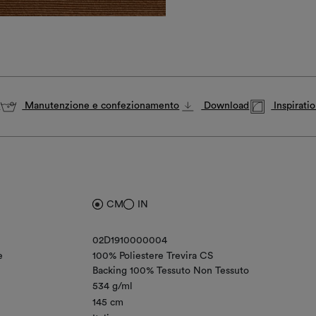
i
Manutenzione e confezionamento
Download
Inspirati
CM
IN
02D1910000004
e
100% Poliestere Trevira CS
Backing 100% Tessuto Non Tessuto
534 g/ml
145 cm