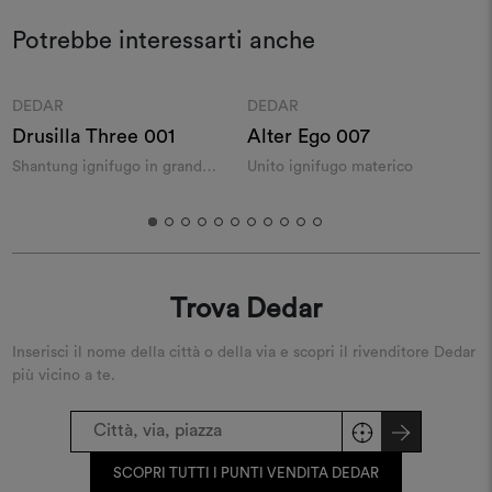
Potrebbe interessarti anche
Moodboard
Moodboard
DEDAR
DEDAR
Drusilla Three 001
Alter Ego 007
Z
Shantung ignifugo in grande
Unito ignifugo materico
V
altezza
r
Trova Dedar
Inserisci il nome della città o della via e scopri il rivenditore Dedar
più vicino a te.
SCOPRI TUTTI I PUNTI VENDITA DEDAR