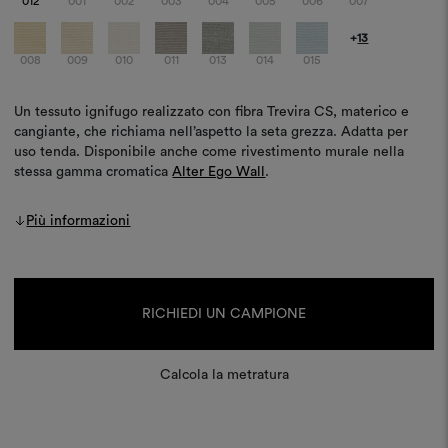
012
001
002
003
004
005
006
007
+
13
008
009
010
011
013
014
015
Un tessuto ignifugo realizzato con fibra Trevira CS, materico e
cangiante, che richiama nell’aspetto la seta grezza. Adatta per
uso tenda. Disponibile anche come rivestimento murale nella
stessa gamma cromatica
Alter Ego Wall
.
Più informazioni
Disponibilità
attuale:
RICHIEDI UN CAMPIONE
Calcola la metratura