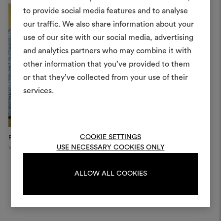
to provide social media features and to analyse
Crea 
our traffic. We also share information about your
use of our site with our social media, advertising
moodboar
and analytics partners who may combine it with
Uno strumento interattivo p
other information that you’ve provided to them
e condividere le tue idee,
or that they’ve collected from your use of their
materiali e tessuti per i tu
services.
Per creare o modifica
moodboard, effettua il 
registrati.
COOKIE SETTINGS
Palazzo Vista
Palazzo Vista
Ma
USE NECESSARY COOKIES ONLY
Verona
Verona
Ma
LOGIN
ALLOW ALL COOKIES
REGISTRATI