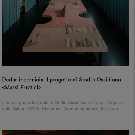
Dedar incornicia il progetto di Studio Ossidiana
«Massi Erratici»
Il duo di progettisti italiani Studio Ossidiana trasforma l’ingresso
della Galleria D’Arte Moderna e Contemporanea di Bergamo.