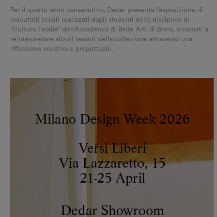
Per il quarto anno consecutivo, Dedar presenta l’esposizione di
manufatti tessili realizzati dagli studenti della disciplina di
“Cultura Tessile” dell’Accademia di Belle Arti di Brera, chiamati a
reinterpretare alcuni tessuti della collezione attraverso una
riflessione creativa e progettuale.