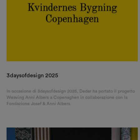
3daysofdesign 2025
In occasione di 3daysofdesign 2025, Dedar ha portato il progetto
Weaving Anni Albers a Copenaghen in collaborazione con la
Fondazione Josef & Anni Albers.