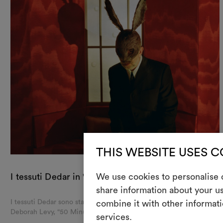
THIS WEBSITE USES 
We use cookies to personalise c
I tessuti Dedar in "50 Minutes" di Deborah Levy
share information about your us
I tessuti Dedar sono stati scelti per la prima pièce teatrale di
combine it with other informati
Deborah Levy, “50 Minutes”, al Theater Neumarkt di Zurigo.
services.