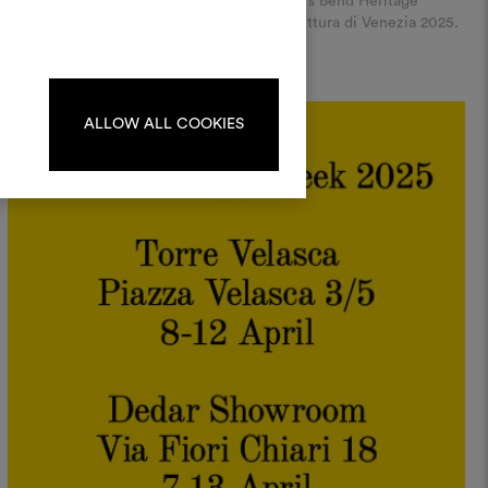
Made e l’organizzazione no-profit Sew Gee’s Bend Heritage
progetti.
Builders, in anteprima alla Biennale Architettura di Venezia 2025.
Per creare o modificare le
dboard, effettua il login o
registrati.
ALLOW ALL COOKIES
LOGIN
REGISTRATI