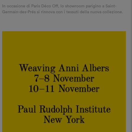
In occasione di Paris Déco Off, lo showroom parigino a Saint-
Germain-des-Prés si rinnova con i tessuti della nuova collezione.