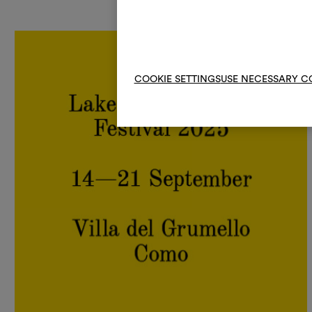
COOKIE SETTINGS
USE NECESSARY C