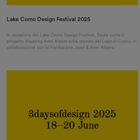
Lake Como Design Festival 2025
In occasione del Lake Como Design Festival, Dedar porta il
progetto Weaving Anni Albers sulle sponde del Lago di Como, in
collaborazione con la Fondazione Josef & Anni Albers.