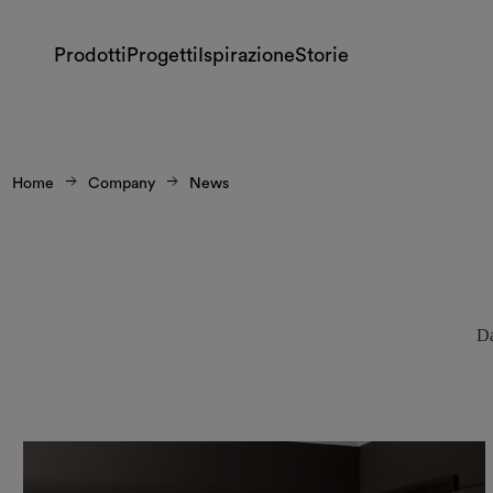
Prodotti
Progetti
Ispirazione
Storie
Home
Company
News
Da