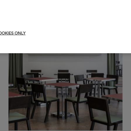
moo
OOKIES ONLY