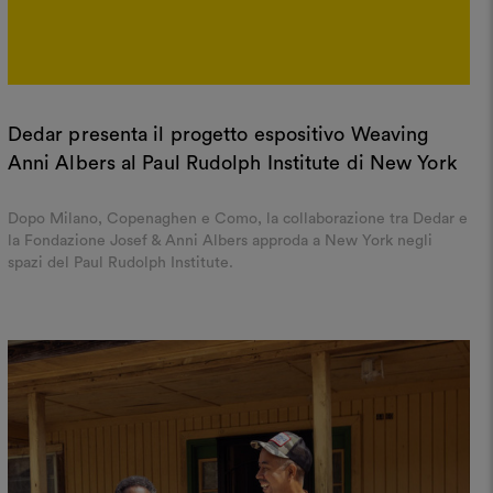
Dedar presenta il progetto espositivo Weaving
Anni Albers al Paul Rudolph Institute di New York
Dopo Milano, Copenaghen e Como, la collaborazione tra Dedar e
la Fondazione Josef & Anni Albers approda a New York negli
spazi del Paul Rudolph Institute.