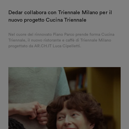
Dedar collabora con Triennale Milano per il
nuovo progetto Cucina Triennale
Nel cuore del rinnovato Piano Parco prende forma Cucina
Triennale, il nuovo ristorante e caffè di Triennale Milano
progettato da AR.CH.IT Luca Cipelletti.