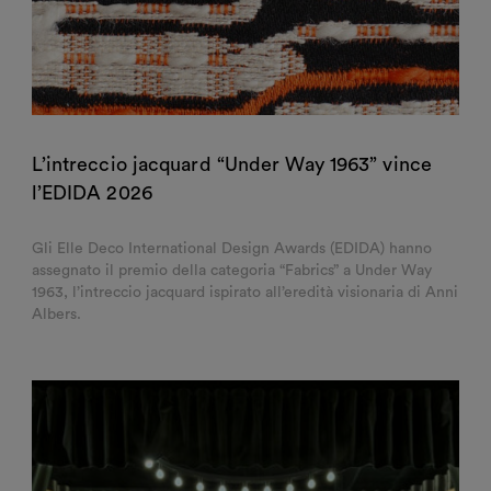
L’intreccio jacquard “Under Way 1963” vince
l’EDIDA 2026
Gli Elle Deco International Design Awards (EDIDA) hanno
assegnato il premio della categoria “Fabrics” a Under Way
1963, l’intreccio jacquard ispirato all’eredità visionaria di Anni
Albers.