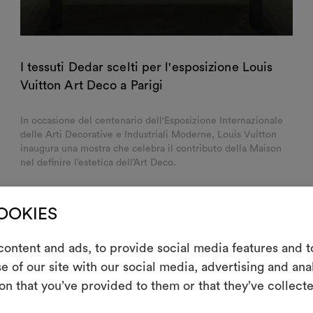
I tessuti Dedar scelti per l'esposizione Louis
Vuitton Art Deco a Parigi
In occasione del centenario dell'Esposizione Internazionale
delle Arti Decorative e Industriali Moderne, Louis Vuitton
inaugura una mostra che celebra il contributo della Maison
nel definire l’estetica dell’Art Deco.
COOKIES
ontent and ads, to provide social media features and to
m
e of our site with our social media, advertising and an
on that you’ve provided to them or that they’ve collecte
Uno strumento i
le tue idee, ac